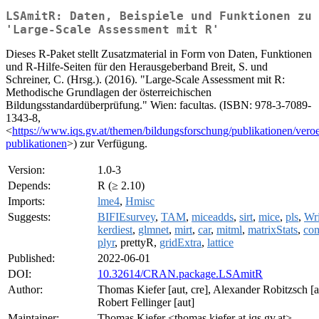
LSAmitR: Daten, Beispiele und Funktionen zu
'Large-Scale Assessment mit R'
Dieses R-Paket stellt Zusatzmaterial in Form von Daten, Funktionen
und R-Hilfe-Seiten für den Herausgeberband Breit, S. und
Schreiner, C. (Hrsg.). (2016). "Large-Scale Assessment mit R:
Methodische Grundlagen der österreichischen
Bildungsstandardüberprüfung." Wien: facultas. (ISBN: 978-3-7089-
1343-8,
<
https://www.iqs.gv.at/themen/bildungsforschung/publikationen/veroef
publikationen
>) zur Verfügung.
Version:
1.0-3
Depends:
R (≥ 2.10)
Imports:
lme4
,
Hmisc
Suggests:
BIFIEsurvey
,
TAM
,
miceadds
,
sirt
,
mice
,
pls
,
Wr
kerdiest
,
glmnet
,
mirt
,
car
,
mitml
,
matrixStats
,
com
plyr
, prettyR,
gridExtra
,
lattice
Published:
2022-06-01
DOI:
10.32614/CRAN.package.LSAmitR
Author:
Thomas Kiefer [aut, cre], Alexander Robitzsch [au
Robert Fellinger [aut]
Maintainer:
Thomas Kiefer <thomas.kiefer at iqs.gv.at>