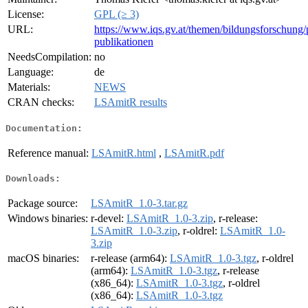
License:
GPL (≥ 3)
URL:
https://www.iqs.gv.at/themen/bildungsforschung/p
publikationen
NeedsCompilation:
no
Language:
de
Materials:
NEWS
CRAN checks:
LSAmitR results
Documentation:
Reference manual:
LSAmitR.html
,
LSAmitR.pdf
Downloads:
Package source:
LSAmitR_1.0-3.tar.gz
Windows binaries:
r-devel:
LSAmitR_1.0-3.zip
, r-release:
LSAmitR_1.0-3.zip
, r-oldrel:
LSAmitR_1.0-
3.zip
macOS binaries:
r-release (arm64):
LSAmitR_1.0-3.tgz
, r-oldrel
(arm64):
LSAmitR_1.0-3.tgz
, r-release
(x86_64):
LSAmitR_1.0-3.tgz
, r-oldrel
(x86_64):
LSAmitR_1.0-3.tgz